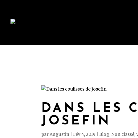
DANS LES 
JOSEFIN
par
Augustin
|
Fév 4, 2019
|
Blog
,
Non classé
,