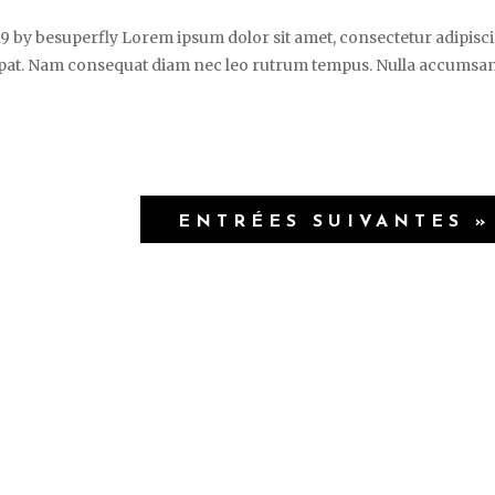
19 by besuperfly Lorem ipsum dolor sit amet, consectetur adipisc
lutpat. Nam consequat diam nec leo rutrum tempus. Nulla accumsa
ENTRÉES SUIVANTES »