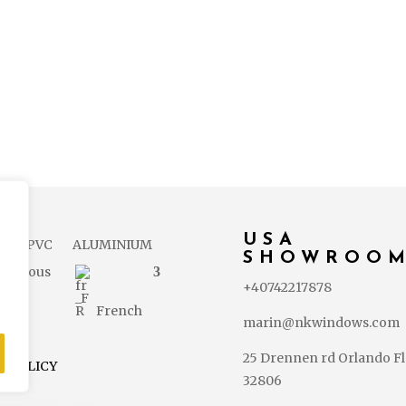
USA
L
PVC
ALUMINIUM
SHOWROO
ez-nous
+40742217878
French
marin@nkwindows.com
25 Drennen rd Orlando Fl
Y POLICY
32806