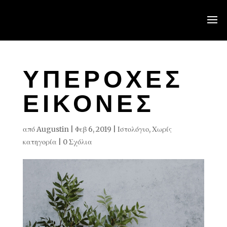
ΥΠΈΡΟΧΕΣ
ΕΙΚΌΝΕΣ
από
Augustin
|
Φεβ 6, 2019
|
Ιστολόγιο
,
Χωρίς
κατηγορία
|
0 Σχόλια